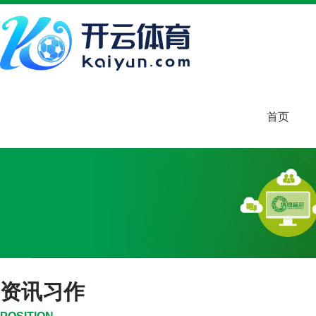
首页
资讯习作