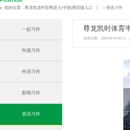
POSITION
你的位置：
尊龙凯龙时官网进入(中国)网页版入口
>
资讯习作
尊龙凯时体育韦斯
一起习作
发布日期：2026-06-04 08:1
年级习作
外语习作
新闻习作
资讯习作