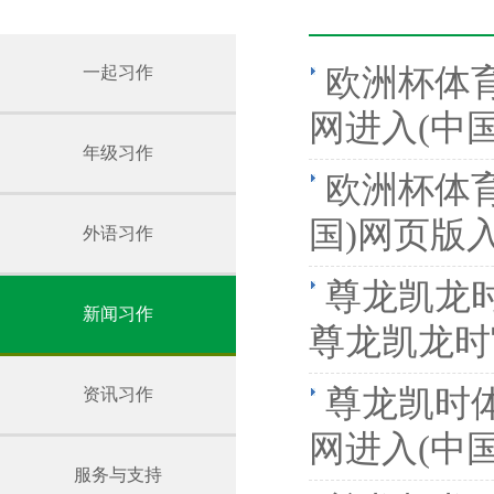
欧洲杯体
一起习作
网进入(中
年级习作
欧洲杯体育
国)网页版
外语习作
尊龙凯龙
新闻习作
尊龙凯龙时
尊龙凯时
资讯习作
网进入(中
服务与支持