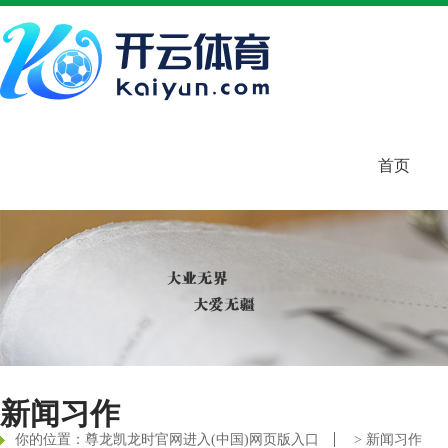
首页
新闻习作
你的位置：
尊龙凯龙时官网进入(中国)网页版入口
>
新闻习作