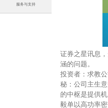
服务与支持
证券之星讯息，光
涵的问题。
投资者：求教公
秘：公司主生意
的中枢是提供机
毅单以高功率密