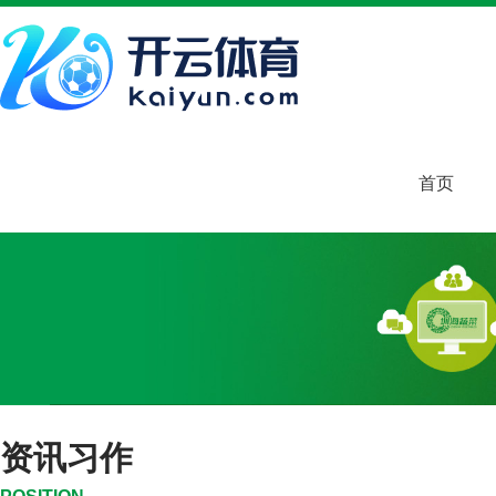
首页
资讯习作