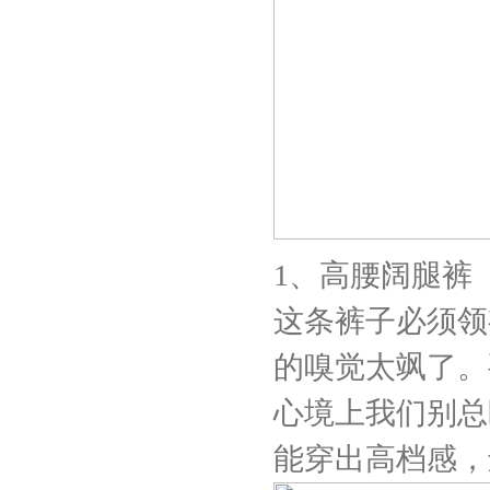
1、高腰阔腿裤
这条裤子必须领
的嗅觉太飒了。
心境上我们别总
能穿出高档感，