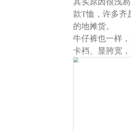
其实原因很浅易
款T恤，许多齐
的地摊货。
牛仔裤也一样，
卡裆、显胯宽，