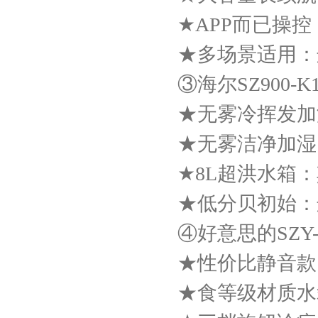
★APP而已操
★多场景适用：这
③海尔SZ900-K
★无雾冷挥发加
★无雾洁净加湿
★8L超洪水箱
★低分贝初始：
④好意思的SZY-
★性价比静音款
★食等级材质水