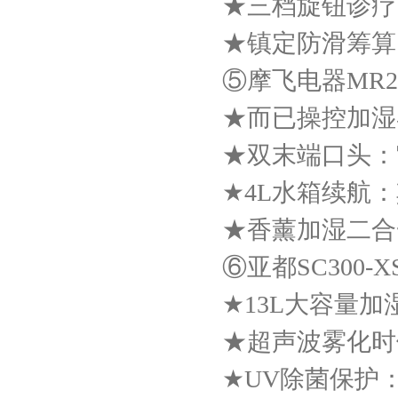
★三档旋钮诊疗
★镇定防滑筹算
⑤摩飞电器MR20
★而已操控加湿
★双末端口头：
★4L水箱续航
★香薰加湿二合
⑥亚都SC300-XS
★13L大容量
★超声波雾化时候
★UV除菌保护