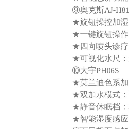
⑨奥克斯AJ-H81
★旋钮操控加湿器
★一键旋钮操作
★四向喷头诊疗
★可视化水尺：
⑩大宇PH06S
★莫兰迪色系加
★双加水模式：
★静音休眠档：其
★智能湿度感应