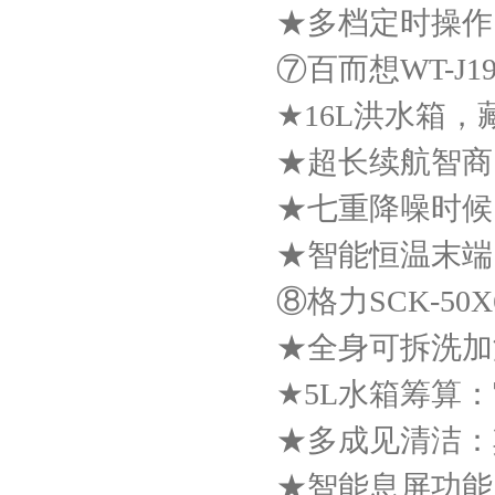
★多档定时操作
⑦百而想WT-J1
★16L洪水箱
★超长续航智商
★七重降噪时候
★智能恒温末端
⑧格力SCK-50X
★全身可拆洗加
★5L水箱筹算
★多成见清洁：
★智能息屏功能