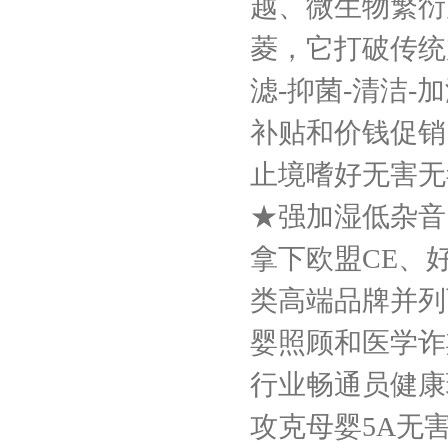
越、微生物繁衍
菱，它打破传统
滤-抑菌-清洁
补贴和价钱促销
止境嗜好无害无
★强加湿低杂音
拿下欧盟CE、
类高端品牌并列
婴照顾和医学诈
行业畅通员健康
攻克母婴5A无